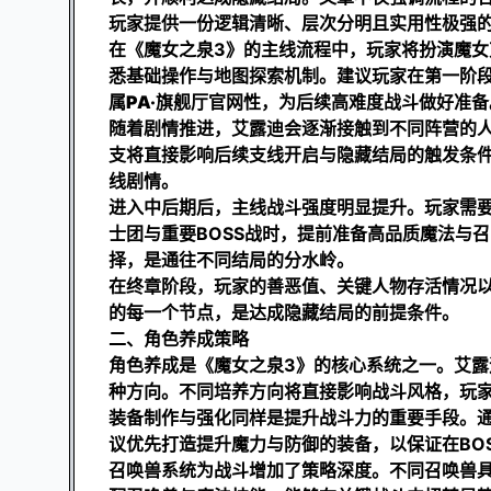
玩家提供一份逻辑清晰、层次分明且实用性极强
在《魔女之泉3》的主线流程中，玩家将扮演魔
悉基础操作与地图探索机制。建议玩家在第一阶
属
PA·旗舰厅官网
性，为后续高难度战斗做好准备
随着剧情推进，艾露迪会逐渐接触到不同阵营的
支将直接影响后续支线开启与隐藏结局的触发条
线剧情。
进入中后期后，主线战斗强度明显提升。玩家需
士团与重要BOSS战时，提前准备高品质魔法与
择，是通往不同结局的分水岭。
在终章阶段，玩家的善恶值、关键人物存活情况
的每一个节点，是达成隐藏结局的前提条件。
二、角色养成策略
角色养成是《魔女之泉3》的核心系统之一。艾
种方向。不同培养方向将直接影响战斗风格，玩
装备制作与强化同样是提升战斗力的重要手段。
议优先打造提升魔力与防御的装备，以保证在BO
召唤兽系统为战斗增加了策略深度。不同召唤兽