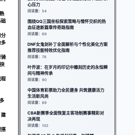
心压力
阅读量：54
熟
基础
围绕QQ三国坐标探索策略与情怀交织的热
血征途新篇章传奇路指南
阅读量：69
情分
验多
DNF女鬼剑补丁全面解析与个性化美化方案
推荐技能特效优化指南
对骑
阅读量：78
抉
叶乔波：在岁月的印记中雕刻历史的永恒瞬
间与精神传承
流程
阅读量：90
中国体育彩票助力全民健身 共筑健康活力
生活新风尚
多
阅读量：89
CBA新赛季全面恢复主客场制赛事精彩对
。建
决再现
阅读量：102
理搭