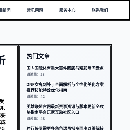
事新闻
常见问题
服务中心
联系我们
热门文章
析
国内国际体育重大事件回顾与精彩瞬间盘点
阅读量：28
DNF女鬼剑补丁全面解析与个性化美化方案
推荐技能特效优化指南
阅读量：42
受
英雄联盟官网最新赛事资讯与版本更新全攻
进、
略指南平台玩家互动社区入口
重要
阅读量：48
化成
独行侠亟需更多角色球员挺身而出以缓解核
求为