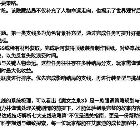
必要策略。
片段。该隐藏结局不仅补充了人物命运走向，也揭示了世界观背
主题。第一类支线多为角色背景补充型，通过完成任务可提升好
完成。
SS或稀有材料获取。完成后可获得顶级装备制作图纸，对终章战
战，以免反复失败浪费时间。
择与关键人物命运。这些任务往往存在多种结局分支，玩家需谨
同时最大化收益。
关联度进行排序。优先完成影响结局的支线，再进行装备型与挑
支线的系统梳理，可以看出《魔女之泉3》是一款强调策略规划与
能力并谨慎处理关键剧情的前提下，才能体验到最完整的故事内
局达成技巧解析七大支线攻略篇”不仅是通关指南，更是一份帮助
过科学规划与细致探索，每一位玩家都能在艾露迪的成长旅程中