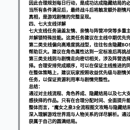
因此合理规划每日行动，是成功达成隐藏结局的
当所有条件满足后，最终战斗后将触发额外剧情
真相，是游戏剧情的完整呈现。
四、七大支线详解
七大支线任务涵盖友情、亲情与阵营冲突等多重
并解锁特殊技能。这类任务建议在主线中期优先
第二类支线偏向高难度挑战型，往往包含隐藏BO
帮助巨大。建议在角色属性达到一定标准后再挑
第三类支线则与剧情走向密切相关，涉及阵营选
择。合理安排完成顺序，可以在保证主线推进的
在整体策略上，建议玩家按照收益优先级与剧情
任务，以保证资源利用率与剧情完整性。
总结：
通过对主线流程、角色养成、隐藏结局以及七大
感抉择的作品。只有在合理分配时间、全面提升
整体而言，“魔女之泉3全流程图文攻略与隐藏结
深入理解游戏世界观与人物关系的详尽解析。通
获属于自己的圆满结局。