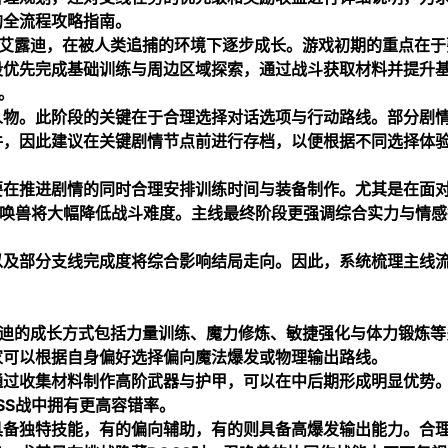
的全流程攻略指南。
女艾露迪，在被人类追捕的环境下逐步成长。游戏初期的重点在于
段优先完成基础训练与周边区域探索，通过战斗获取材料并提升
。
人物。此阶段的关键在于合理选择对话选项与行动路线。部分剧
件，因此建议在关键剧情节点前进行存档，以便根据不同选择体
要在推进剧情的同时合理安排训练时间与装备制作。尤其是在面
召唤兽将大幅降低战斗难度。主线最终阶段更强调综合实力与情感
以及部分支线完成度将综合影响结局走向。因此，系统梳理主线
露迪的成长方式包括力量训练、魔力修炼、敏捷强化与体力锻炼等
家可以根据自身偏好选择偏向魔法爆发或物理输出路线。
通过收集材料制作高阶武器与护甲，可以在中后期形成明显优势
SS战中拥有更高容错率。
具备独特技能，有的偏向辅助，有的则具备高爆发输出能力。合