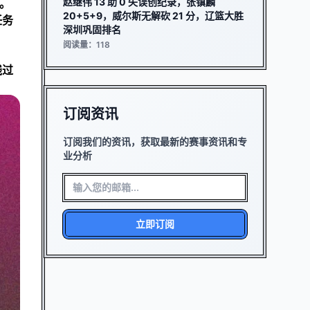
赵继伟 13 助 0 失误创纪录，张镇麟
。
20+5+9，威尔斯无解砍 21 分，辽篮大胜
任务
深圳巩固排名
阅读量：118
线过
订阅资讯
订阅我们的资讯，获取最新的赛事资讯和专
业分析
立即订阅