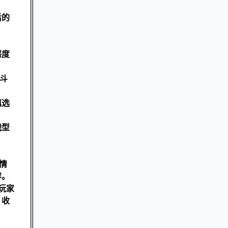
后的
感度
斗
慎选
战型
情
容。
玩家
，收